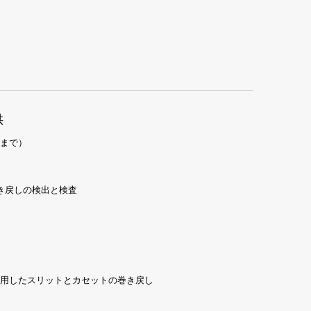
供
チまで）
び巻き戻しの検出と検査
用したスリットとカセットの巻き戻し