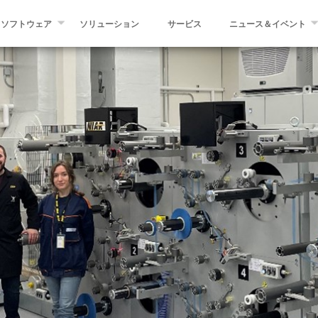
ソフトウェア
ソリューション
サービス
ニュース＆イベント
ワインダー
ワインディングエキスパート
ニュース
ープレースメント装
マイクロプレイス
イベント
プ積層装置
QCS – 品質管理システム
プレスニュース
造ライン
ブログ
グ、およびスリッタ
ダー
助装置