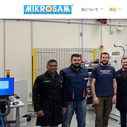
社について
製品
MIKROSAM 社について
フィラメント
お問い合わせ
自動ファイバ
置、自動テー
プリプレグ製
複合プリプレ
ー・リワイン
補助および補