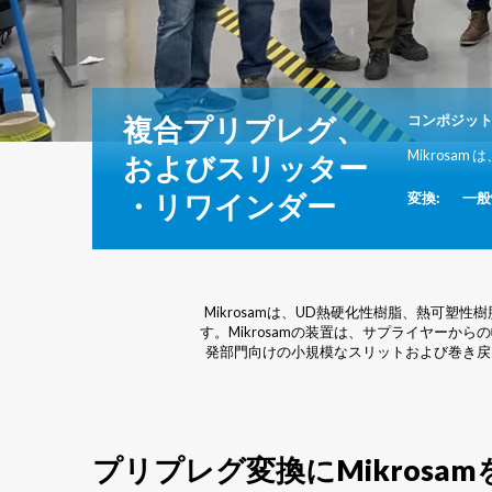
複合プリプレグ、
コンポジッ
Mikros
およびスリッター
・リワインダー
変換:
一般
Mikrosamは、UD熱硬化性樹脂、熱可
す。Mikrosamの装置は、サプライヤー
発部門向けの小規模なスリットおよび巻き戻
プリプレグ変換にMikrosa