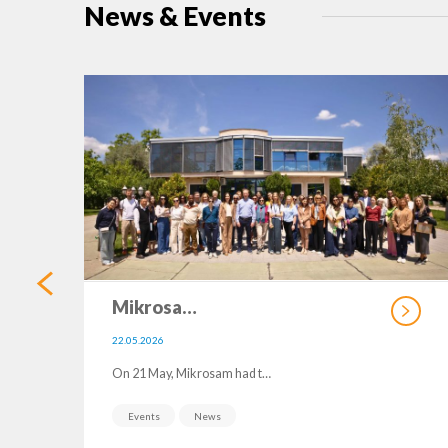
News & Events
Mikrosa…
22.05.2026
On 21 May, Mikrosam had t…
Events
News