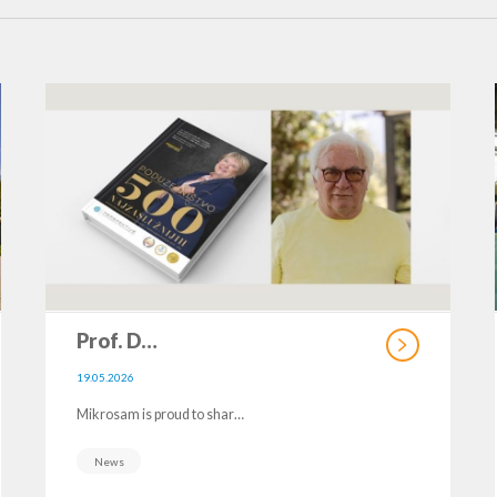
Prof. D…
19.05.2026
Mikrosam is proud to shar…
News