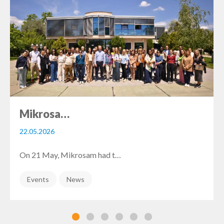
Mikrosa…
22.05.2026
On 21 May, Mikrosam had t…
Events
News