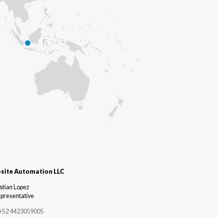
ite Automation LLC
stian Lopez
epresentative
+52 4423059005