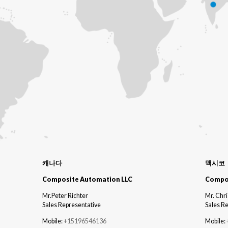
캐나다
맥시코
Composite Automation LLC
Compos
Mr.Peter Richter
Mr. Chri
Sales Representative
Sales R
Mobile:
+15196546136
Mobile: