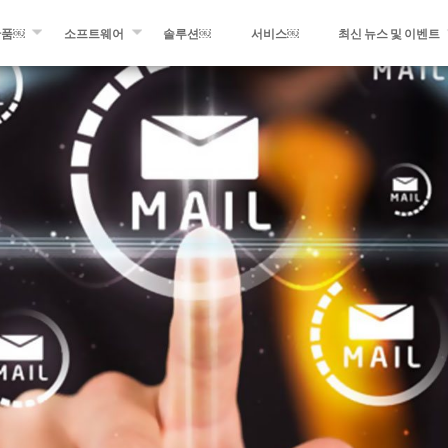
산품￼
소프트웨어
솔루션￼
서비스￼
최신 뉴스 및 이벤트
멘트 와인딩
WINDING EXPERT
최근 소식
 광섬유 및 테이프 적층
MIKROPLACE
최신 이벤트
프레그 생산 설비
QCS – 품질 관리 시스템
프레스 룸
팅 및 변환 장비
블로그의 최신 정보
 제품들￼