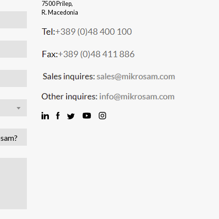
7500 Prilep,
R. Macedonia
osam?