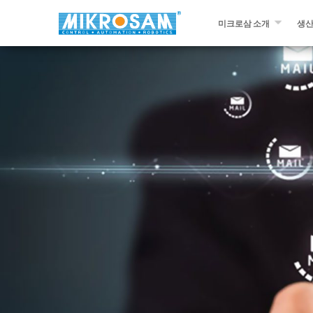
미크로삼 소개
생
미크로삼 소개
필라
문의하기￼
자동
프리
슬리
다른