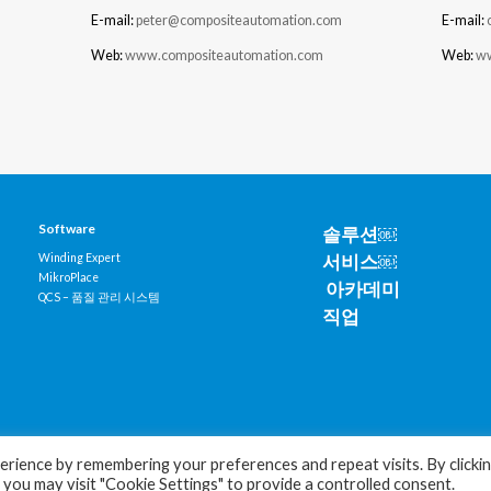
E-mail:
peter@compositeautomation.com
E-mail:
Web:
www.compositeautomation.com
Web:
ww
Software
솔루션￼
서비스￼
Winding Expert
MikroPlace
아카데미
QCS – 품질 관리 시스템
직업
rience by remembering your preferences and repeat visits. By clicki
 you may visit "Cookie Settings" to provide a controlled consent.